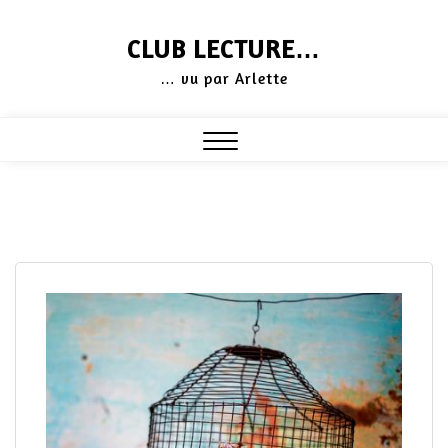
Skip
CLUB LECTURE…
to
… vu par Arlette
content
Close
Menu