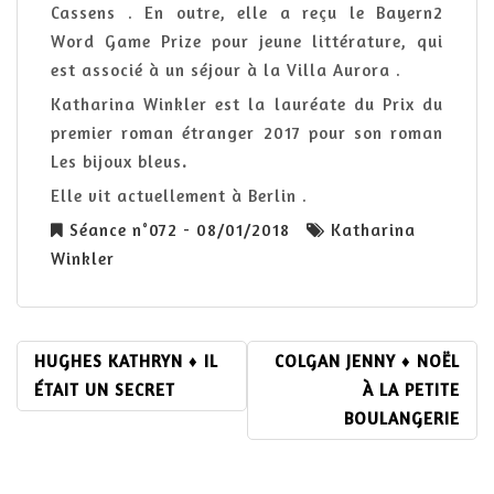
Cassens . En outre, elle a reçu le Bayern2
Word Game Prize pour jeune littérature, qui
est associé à un séjour à la Villa Aurora .
Katharina Winkler est la lauréate du Prix du
premier roman étranger 2017 pour son roman
Les bijoux bleus
.
Elle vit actuellement à Berlin .
Séance n°072 - 08/01/2018
Katharina
Winkler
NAVIGATION
HUGHES KATHRYN ♦ IL
COLGAN JENNY ♦ NOËL
DE
ÉTAIT UN SECRET
À LA PETITE
L’ARTICLE
BOULANGERIE