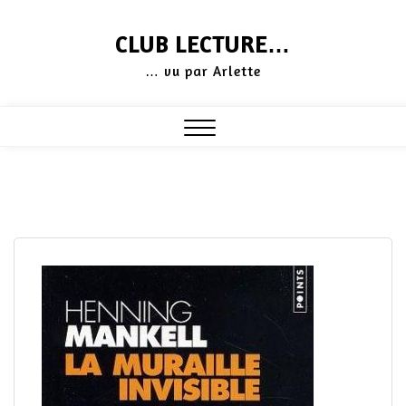
Skip
CLUB LECTURE…
to
… vu par Arlette
content
Close
Menu