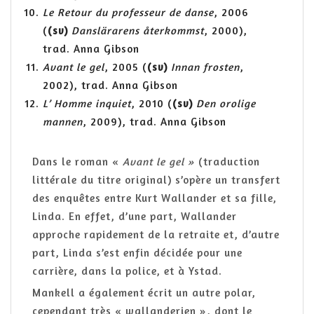
Le Retour du professeur de danse
, 2006
(
(sv)
Danslärarens återkommst
, 2000),
trad. Anna Gibson
Avant le gel
, 2005 (
(sv)
Innan frosten
,
2002), trad. Anna Gibson
L’ Homme inquiet
, 2010 (
(sv)
Den orolige
mannen
, 2009), trad. Anna Gibson
Dans le roman «
Avant le gel »
(traduction
littérale du titre original) s’opère un transfert
des enquêtes entre Kurt Wallander et sa fille,
Linda. En effet, d’une part, Wallander
approche rapidement de la retraite et, d’autre
part, Linda s’est enfin décidée pour une
carrière, dans la police, et à Ystad.
Mankell a également écrit un autre polar,
cependant très « wallanderien », dont le