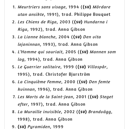
Meurtriers sans visage
, 1994 (
(sv)
Mördare
utan ansikte
, 1991), trad. Philippe Bouquet
Les Chiens de Riga
, 2003 (
(sv)
Hundarna i
Riga
, 1992), trad. Anna Gibson
La Lionne blanche
, 2004 (
(sv)
Den vita
lejoninnan
, 1993), trad. Anna Gibson
L’Homme qui souriait
, 2005 (
(sv)
Mannen som
log
, 1994), trad. Anna Gibson
Le Guerrier solitaire
, 1999 (
(sv)
Villospår
,
1995), trad. Christofer Bjurström
La Cinquième Femme
, 2000 (
(sv)
Den femte
kvinnan
, 1996), trad. Anna Gibson
Les Morts de la Saint-Jean
, 2001 (
(sv)
Steget
efter
, 1997), trad. Anna Gibson
La Muraille invisible
, 2002 (
(sv)
Brandvägg
,
1998), trad. Anna Gibson
(sv)
Pyramiden
, 1999