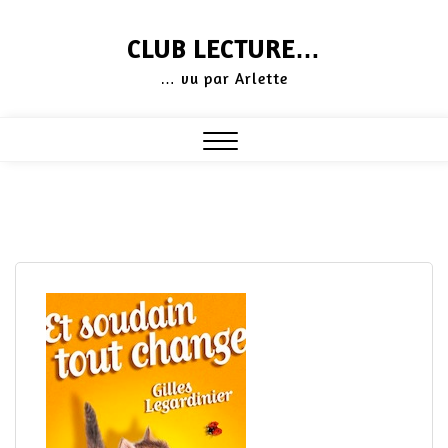
Skip
CLUB LECTURE…
to
… vu par Arlette
content
Close
Menu