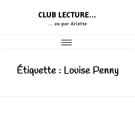
Skip
CLUB LECTURE…
to
… vu par Arlette
content
Close
Menu
Étiquette :
Louise Penny